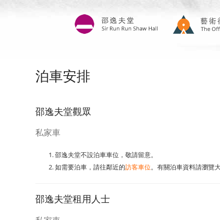
移
至
主
內
容
泊車安排
邵逸夫堂觀眾
私家車
邵逸夫堂不設泊車車位，敬請留意。
如需要泊車，請往鄰近的
訪客車位
。有關泊車資料請瀏覽
邵逸夫堂租用人士