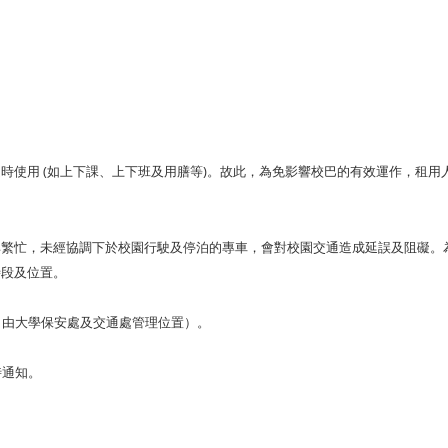
時使用 (如上下課、上下班及用膳等)。故此，為免影響校巴的有效運作，租
其繁忙，未經協調下於校園行駛及停泊的專車，會對校園交通造成延誤及阻礙。
時段及位置。
（由大學保安處及交通處管理位置）。
時通知。