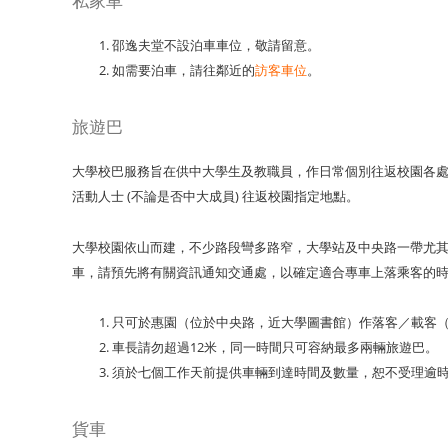
私家車
邵逸夫堂不設泊車車位，敬請留意。
如需要泊車，請往鄰近的
訪客車位
。
旅遊巴
大學校巴服務旨在供中大學生及教職員，作日常個別往返校園各處
活動人士 (不論是否中大成員) 往返校園指定地點。
大學校園依山而建，不少路段彎多路窄，大學站及中央路一帶尤
車，請預先將有關資訊通知交通處，以確定適合專車上落乘客的
只可於惠園（位於中央路，近大學圖書館）作落客／載客
車長請勿超過12米，同一時間只可容納最多兩輛旅遊巴。
須於七個工作天前提供車輛到達時間及數量，恕不受理逾
貨車