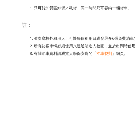
只可於卸貨區卸貨／載貨，同一時間只可容納一輛貨車。
註：
演奏廳校外租用人士可於每個租用日獲發最多6張免費泊車
所有訪客車輛必須使用八達通咭進入校園，並於出閘時使
有關泊車資料請瀏覽大學保安處的「
泊車規則
」網頁。