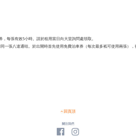
券，每張有效5小時。請於租用當日向大堂詢問處領取。
用同一張八達通咭。於出閘時首先使用免費泊車券（每次最多衹可使用兩張），
回頁頂
關注我們