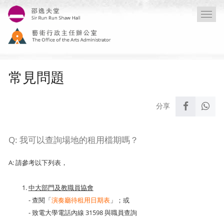
移
Togg
至
navi
主
內
容
常見問題
Q: 我可以查詢場地的租用檔期嗎？
A: 請參考以下列表，
中大部門及教職員協會
- 查閱「
演奏廳待租用日期表
」；或
- 致電大學電話內線 31598 與職員查詢