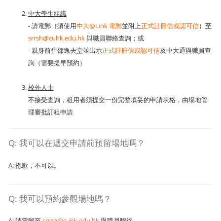
中大學生組織
- 請電郵（須使用
中大@Link 電郵
並附上
正式註冊信或認可信
）至
srrsh@cuhk.edu.hk
與職員聯絡查詢；或
- 親身前往邵逸夫堂並出示
正式註冊信或認可信
及中大通與職員查
詢（需要提早預約）
校外人士
不接受查詢，租用者須提交一份完整填妥的申請表格，由場地管
理審批訂租申請
Q: 我可以在遞交申請前預留場地嗎？
A: 抱歉，不可以。
Q: 我可以預約參觀場地嗎？
A: 請電郵至
srrsh@cuhk.edu.hk
與職員聯絡。