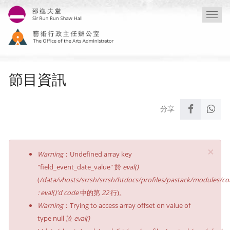
移
Togg
至
navi
主
內
容
節目資訊
×
錯
Warning
：Undefined array key
誤
"field_event_date_value" 於
eval()
訊
(
/data/vhosts/srrsh/srrsh/htdocs/profiles/pastack/modules/co
息
: eval()'d code
中的第
22
行)。
Warning
：Trying to access array offset on value of
type null 於
eval()