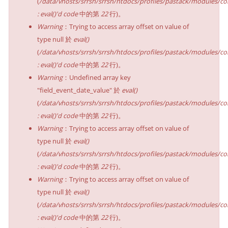
(
/data/vhosts/srrsh/srrsh/htdocs/profiles/pastack/modules/co
: eval()'d code
中的第
22
行)。
Warning
：Trying to access array offset on value of
type null 於
eval()
(
/data/vhosts/srrsh/srrsh/htdocs/profiles/pastack/modules/co
: eval()'d code
中的第
22
行)。
Warning
：Undefined array key
"field_event_date_value" 於
eval()
(
/data/vhosts/srrsh/srrsh/htdocs/profiles/pastack/modules/co
: eval()'d code
中的第
22
行)。
Warning
：Trying to access array offset on value of
type null 於
eval()
(
/data/vhosts/srrsh/srrsh/htdocs/profiles/pastack/modules/co
: eval()'d code
中的第
22
行)。
Warning
：Trying to access array offset on value of
type null 於
eval()
(
/data/vhosts/srrsh/srrsh/htdocs/profiles/pastack/modules/co
: eval()'d code
中的第
22
行)。