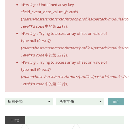
Warning
：Undefined array key
"field_event_date_value" 於
eval()
(
/data/vhosts/srrsh/srrsh/htdocs/profiles/pastack/modules/co
: eval()'d code
中的第
22
行)。
Warning
：Trying to access array offset on value of
type null 於
eval()
(
/data/vhosts/srrsh/srrsh/htdocs/profiles/pastack/modules/co
: eval()'d code
中的第
22
行)。
Warning
：Trying to access array offset on value of
type null 於
eval()
(
/data/vhosts/srrsh/srrsh/htdocs/profiles/pastack/modules/co
: eval()'d code
中的第
22
行)。
前往
工作坊