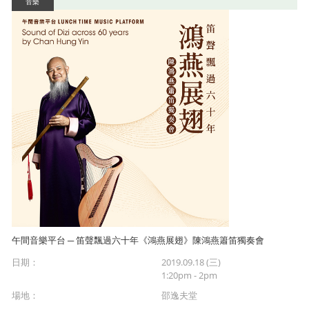
音樂
午間音樂平台 ─ 笛聲飄過六十年《鴻燕展翅》陳鴻燕簫笛獨奏會
日期：
2019.09.18 (三)
1:20pm - 2pm
場地：
邵逸夫堂