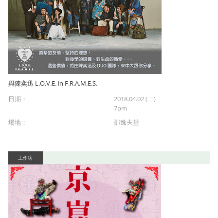
與陳奕迅 L.O.V.E. in F.R.A.M.E.S.
日期：
2018.04.02 (二)
7pm
場地：
邵逸夫堂
工作坊