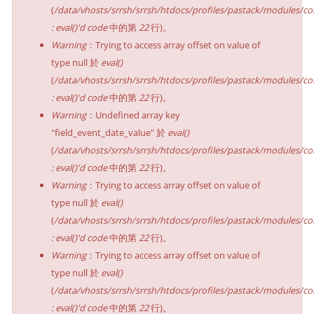
(
/data/vhosts/srrsh/srrsh/htdocs/profiles/pastack/modules/co
: eval()'d code
中的第
22
行)。
Warning
：Trying to access array offset on value of
type null 於
eval()
(
/data/vhosts/srrsh/srrsh/htdocs/profiles/pastack/modules/co
: eval()'d code
中的第
22
行)。
Warning
：Undefined array key
"field_event_date_value" 於
eval()
(
/data/vhosts/srrsh/srrsh/htdocs/profiles/pastack/modules/co
: eval()'d code
中的第
22
行)。
Warning
：Trying to access array offset on value of
type null 於
eval()
(
/data/vhosts/srrsh/srrsh/htdocs/profiles/pastack/modules/co
: eval()'d code
中的第
22
行)。
Warning
：Trying to access array offset on value of
type null 於
eval()
(
/data/vhosts/srrsh/srrsh/htdocs/profiles/pastack/modules/co
: eval()'d code
中的第
22
行)。