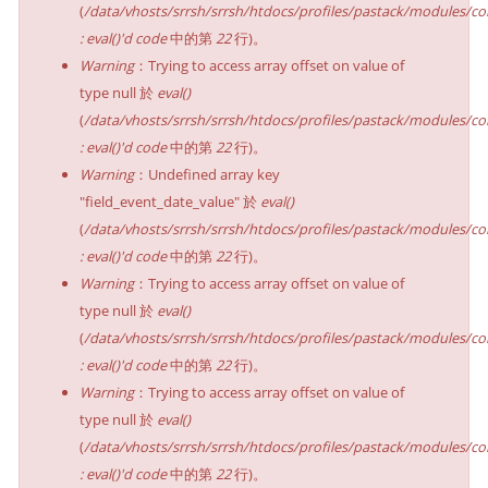
(
/data/vhosts/srrsh/srrsh/htdocs/profiles/pastack/modules/co
: eval()'d code
中的第
22
行)。
Warning
：Trying to access array offset on value of
type null 於
eval()
(
/data/vhosts/srrsh/srrsh/htdocs/profiles/pastack/modules/co
: eval()'d code
中的第
22
行)。
Warning
：Undefined array key
"field_event_date_value" 於
eval()
(
/data/vhosts/srrsh/srrsh/htdocs/profiles/pastack/modules/co
: eval()'d code
中的第
22
行)。
Warning
：Trying to access array offset on value of
type null 於
eval()
(
/data/vhosts/srrsh/srrsh/htdocs/profiles/pastack/modules/co
: eval()'d code
中的第
22
行)。
Warning
：Trying to access array offset on value of
type null 於
eval()
(
/data/vhosts/srrsh/srrsh/htdocs/profiles/pastack/modules/co
: eval()'d code
中的第
22
行)。