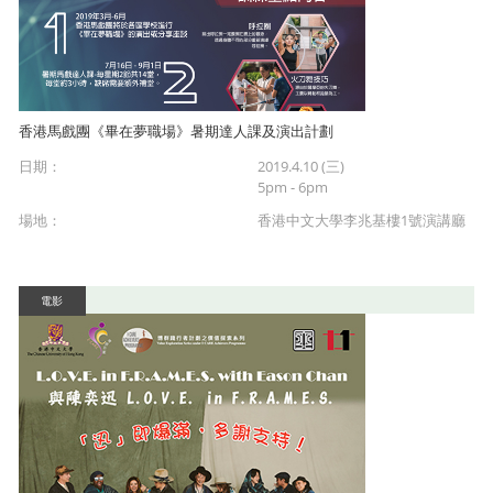
香港馬戲團《畢在夢職場》暑期達人課及演出計劃
日期：
2019.4.10 (三)
5pm - 6pm
場地：
香港中文大學李兆基樓1號演講廳
電影