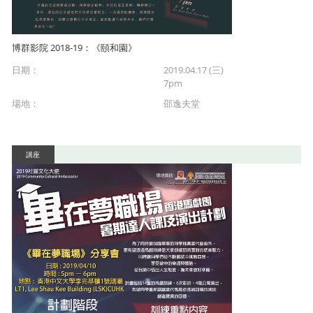
博群影院 2018-19：《頤和園》
日期：
2019.04.17 (三)
7pm
場地：
邵逸夫堂
講座