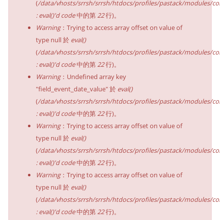
(
/data/vhosts/srrsh/srrsh/htdocs/profiles/pastack/modules/co
: eval()'d code
中的第
22
行)。
Warning
：Trying to access array offset on value of
type null 於
eval()
(
/data/vhosts/srrsh/srrsh/htdocs/profiles/pastack/modules/co
: eval()'d code
中的第
22
行)。
Warning
：Undefined array key
"field_event_date_value" 於
eval()
(
/data/vhosts/srrsh/srrsh/htdocs/profiles/pastack/modules/co
: eval()'d code
中的第
22
行)。
Warning
：Trying to access array offset on value of
type null 於
eval()
(
/data/vhosts/srrsh/srrsh/htdocs/profiles/pastack/modules/co
: eval()'d code
中的第
22
行)。
Warning
：Trying to access array offset on value of
type null 於
eval()
(
/data/vhosts/srrsh/srrsh/htdocs/profiles/pastack/modules/co
: eval()'d code
中的第
22
行)。