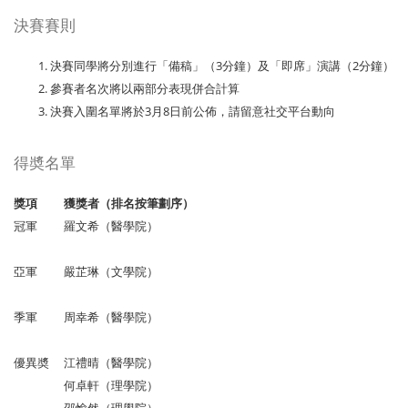
決賽賽則
決賽同學將分別進行「備稿」（3分鐘）及「即席」演講（2分鐘）
參賽者名次將以兩部分表現併合計算
決賽入圍名單將於3月8日前公佈，請留意社交平台動向
得奬名單
獎項
獲獎者（排名按筆劃序）
冠軍
羅文希（醫學院）
亞軍
嚴芷琳（文學院）
季軍
周幸希（醫學院）
優異奬
江禮晴（醫學院）
何卓軒（理學院）