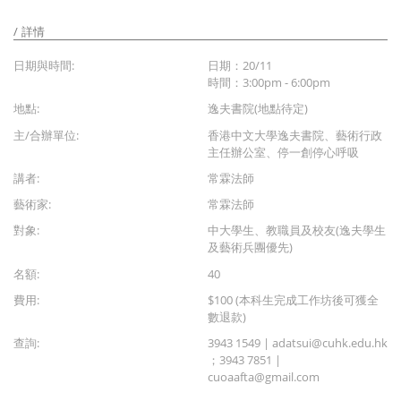
詳情
日期與時間:
日期：20/11
時間：3:00pm - 6:00pm
地點:
逸夫書院(地點待定)
主/合辦單位:
香港中文大學逸夫書院、藝術行政
主任辦公室、停一創停心呼吸
講者:
常霖法師
藝術家:
常霖法師
對象:
中大學生、教職員及校友(逸夫學生
及藝術兵團優先)
名額:
40
費用:
$100 (本科生完成工作坊後可獲全
數退款)
查詢:
3943 1549 | adatsui@cuhk.edu.hk
；3943 7851 |
cuoaafta@gmail.com