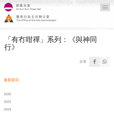
移
Togg
至
navi
主
內
容
「有冇咁禪」系列：《與神同
行》
最新節目
2026
2025
2024