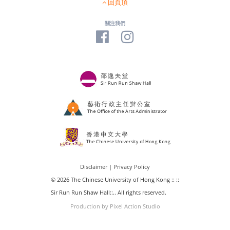
回頁頂
關注我們
Disclaimer
|
Privacy Policy
© 2026 The Chinese University of Hong Kong :: ::
Sir Run Run Shaw Hall::.. All rights reserved.
Production by Pixel Action Studio