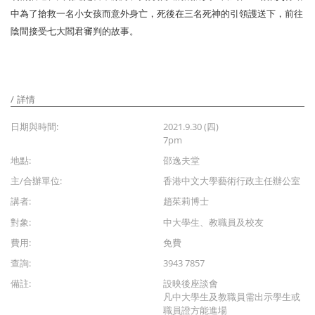
中為了搶救一名小女孩而意外身亡，死後在三名死神的引領護送下，前往
陰間接受七大閻君審判的故事。
詳情
日期與時間:
2021.9.30 (四)
7pm
地點:
邵逸夫堂
主/合辦單位:
香港中文大學藝術行政主任辦公室
講者:
趙茱莉博士
對象:
中大學生、教職員及校友
費用:
免費
查詢:
3943 7857
備註:
設映後座談會
凡中大學生及教職員需出示學生或
職員證方能進場