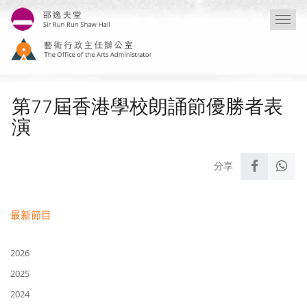
移
Togg
至
navi
主
內
容
第77屆香港學校朗誦節優勝者表
演
最新節目
2026
2025
2024